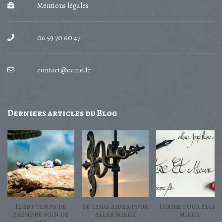
Mentions légales
06 59 70 60 47
contact@eeme.fr
Derniers
articles du Blog
Il est temps de
Se faire aider pour
Ecrire pour aller
prendre soin de
aller mieux
mieux
soi