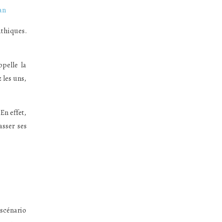
an
athiques.
ppelle la
 les uns,
En effet,
sser ses
 scénario