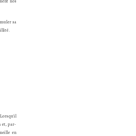
ement nos
imuler sa
llité.
orsqu'il
 et, par-
meille en