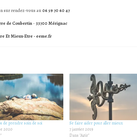
on sur rendez-vous au
06 59 70 60 47
erre de Coubertin
-
33700 Mérignac
re Et Mieux-Etre - eeme.fr
ps de prendre soin de soi
Se faire aider pour aller mieux
re 2020
7 janvier 2019
"
Dans "Agir"