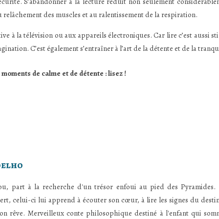
en sécurité. S’abandonner à la lecture réduit non seulement considérabl
u relâchement des muscles et au ralentissement de la respiration.
tive à la télévision ou aux appareils électroniques. Car lire c’est aussi st
nation. C’est également s’entraîner à l’art de la détente et de la tranqui
 moments de calme et de détente : lisez !
oelho
ou, part à la recherche d'un trésor enfoui au pied des Pyramides. L
ert, celui-ci lui apprend à écouter son cœur, à lire les signes du destin
son rêve. Merveilleux conte philosophique destiné à l'enfant qui som