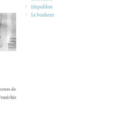
L’équilibre
Le bonheur
 cours de
’enrichir