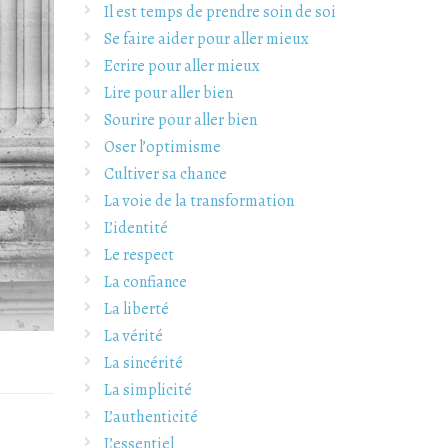
Il est temps de prendre soin de soi
Se faire aider pour aller mieux
Ecrire pour aller mieux
Lire pour aller bien
Sourire pour aller bien
Oser l’optimisme
Cultiver sa chance
La voie de la transformation
L’identité
Le respect
La confiance
La liberté
La vérité
La sincérité
La simplicité
L’authenticité
L’essentiel