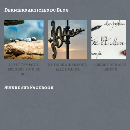
Derniers
articles du Blog
Il est temps de
Se faire aider pour
Ecrire pour aller
prendre soin de
aller mieux
mieux
soi
Suivre
sur Facebook