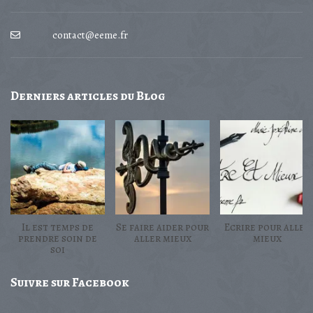
contact@eeme.fr
Derniers
articles du Blog
Il est temps de
Se faire aider pour
Ecrire pour aller
prendre soin de
aller mieux
mieux
soi
Suivre
sur Facebook